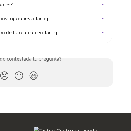
iones?
anscripciones a Tactiq
ón de tu reunión en Tactiq
do contestada tu pregunta?
😞
😐
😃